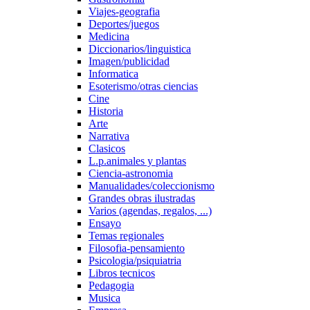
Viajes-geografia
Deportes/juegos
Medicina
Diccionarios/linguistica
Imagen/publicidad
Informatica
Esoterismo/otras ciencias
Cine
Historia
Arte
Narrativa
Clasicos
L.p.animales y plantas
Ciencia-astronomia
Manualidades/coleccionismo
Grandes obras ilustradas
Varios (agendas, regalos, ...)
Ensayo
Temas regionales
Filosofia-pensamiento
Psicologia/psiquiatria
Libros tecnicos
Pedagogia
Musica