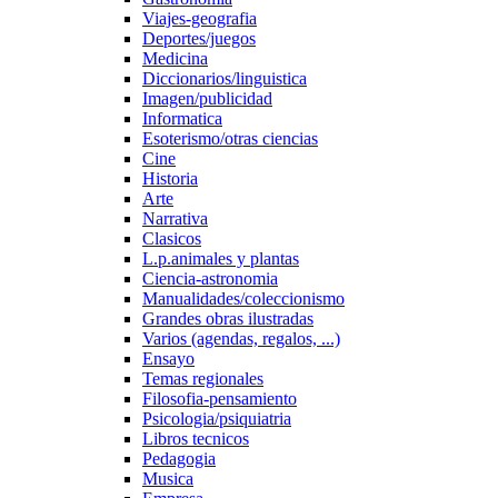
Viajes-geografia
Deportes/juegos
Medicina
Diccionarios/linguistica
Imagen/publicidad
Informatica
Esoterismo/otras ciencias
Cine
Historia
Arte
Narrativa
Clasicos
L.p.animales y plantas
Ciencia-astronomia
Manualidades/coleccionismo
Grandes obras ilustradas
Varios (agendas, regalos, ...)
Ensayo
Temas regionales
Filosofia-pensamiento
Psicologia/psiquiatria
Libros tecnicos
Pedagogia
Musica